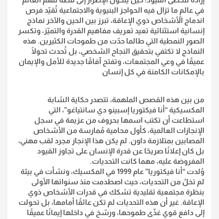
في عالمٍ ما تزال فيه الحواجز البنيوية والاجتماعية تُقيّد فرص
اندماج الأشخاص ذوي الإعاقة، تبرز بين الحين والآخر نماذج
إنسانية استثنائية تعيد تعريف مفاهيم القدرة والتميّز، وتكسر
الصور النمطية التي طالما حدّت من طموحات الكثيرين. هذه
النماذج لا تكتفي بتحقيق النجاح الشخصي، بل تُحدث تحولًا
عميقًا في وعي المجتمعات، وتفتح آفاقًا جديدة للأمل والإيمان
بالإمكانات الكامنة في كل إنسان
.
من بين هذه القصص الملهمة، تتصدر حكاية الشابة
المكسيكية “أنا فيكتوريا إسبينو دي سانتياغو”، التي
استطاعت أن تكتب اسمها بحروف من عزيمة في سجل
الإنجازات العالمية، كأول محامية مُمارسة من الأشخاص
المصابين بمتلازمة داون. لم يكن هذا الإنجاز مجرد لقب مهني،
بل كان إعلانًا صريحًا عن قدرة الإنسان على تجاوز القيود
المفروضة عليه، مهما كانت التحديات.
وُلدت “أنا فيكتوريا” عام 1999 في المكسيك، ونشأت في بيئة
لم تخلُ من التحديات، حيث اصطدمت منذ سنواتها الأولى
بنظرة مجتمعية تقليدية تشكك في قدرات الأشخاص ذوي
الإعاقة. غير أن هذه التحديات لم تكن عائقًا أمامها، بل تحولت
إلى دافع قوي غذّى طموحها، ورسّخ في داخلها إيمانًا عميقًا