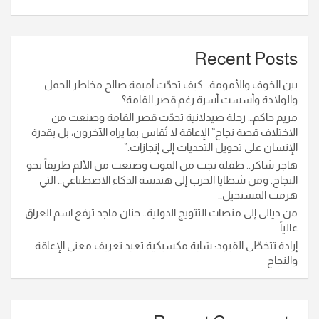
Recent Posts
بين الخوف والأمومة.. كيف تحدّت أميمة صالح مخاطر الحمل
والولادة وأسست أسرة رغم قصر القامة؟
مريم حاكم… رحلة صيدلانية تحدّت قصر القامة وصنعت من
الاختلاف قصة نجاح” الإعاقة لا تُقاس بما يراه الآخرون، بل بقدرة
الإنسان على تحويل التحديات إلى إنجازات.”
هاجر شاكر.. طفلة نجت من الموت وصنعت من الألم طريقاً نحو
النجاح. ومن شظايا الحرب إلى هندسة الذكاء الاصطناعي.. التي
هزمت المستحيل..
من ديالى إلى منصات التتويج الدولية.. حنان ماجد ترفع اسم العراق
عالياً
إرادة تتخطّى القيود: شابة مكسيكية تعيد تعريف معنى الإعاقة
والنجاح