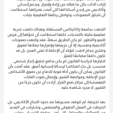
إثبات الذات بكل ما تملك من إرادة وإصرار.
وبدعم إنساني
وأكاديمي من إحدى أستاذاتها التي آمنت بقدراتها، استطاعت
أن تتجاوز الصعوبات، وتواصل رحلتها التعليمية بثبات.
التحقت بجامعة زاكاتيكاس المستقلة، وهناك خاضت تجربة
تعليمية مليئة بالتحديات، لكنها استطاعت أن تحوّلها إلى فرص
للنمو والتطور. لم يكن الطريق سهلًا، فقد واجهت صعوبات
أكاديمية ونفسية، إلا أن عزيمتها وإصرارها جعلاها تتفوق
وتتخرج بنجاح لافت، لتؤكد أن الإعاقة لا تعني العجز، بل قد
تكون دافعًا مضاعفًا للتميّز.
اختيارها لدراسة القانون لم يكن بدافع تحقيق إنجاز شخصي
فحسب، بل جاء انعكاسًا لرسالة إنسانية أعمق. فقد آمنت بأن
القانون يمكن أن يكون أداة قوية للدفاع عن حقوق الأشخاص
ذوي الإعاقة، ومواجهة التمييز، وإيصال صوت الفئات
المهمشة إلى مراكز صنع القرار. أرادت أن تكون جزءًا من
التغيير، لا مجرد شاهدة عليه.
بعد تخرجها، لم تتوقف مسيرتها عند حدود النجاح الأكاديمي، بل
انخرطت في العمل الحقوقي والمجتمعي، وشاركت في العديد
من الفعاليات والمحافل التي تُعنى بحقوق الإنسان. حملت