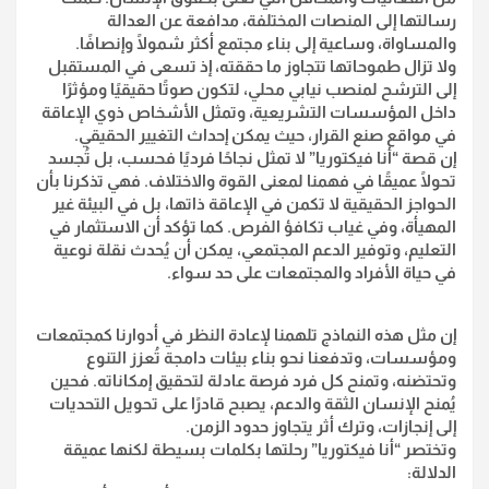
رسالتها إلى المنصات المختلفة، مدافعة عن العدالة
والمساواة، وساعية إلى بناء مجتمع أكثر شمولًا وإنصافًا.
ولا تزال طموحاتها تتجاوز ما حققته، إذ تسعى في المستقبل
إلى الترشح لمنصب نيابي محلي، لتكون صوتًا حقيقيًا ومؤثرًا
داخل المؤسسات التشريعية، وتمثل الأشخاص ذوي الإعاقة
في مواقع صنع القرار، حيث يمكن إحداث التغيير الحقيقي.
إن قصة “أنا فيكتوريا” لا تمثل نجاحًا فرديًا فحسب، بل تُجسد
تحولًا عميقًا في فهمنا لمعنى القوة والاختلاف. فهي تذكرنا بأن
الحواجز الحقيقية لا تكمن في الإعاقة ذاتها، بل في البيئة غير
المهيأة، وفي غياب تكافؤ الفرص. كما تؤكد أن الاستثمار في
التعليم، وتوفير الدعم المجتمعي، يمكن أن يُحدث نقلة نوعية
في حياة الأفراد والمجتمعات على حد سواء.
إن مثل هذه النماذج تلهمنا لإعادة النظر في أدوارنا كمجتمعات
ومؤسسات، وتدفعنا نحو بناء بيئات دامجة تُعزز التنوع
وتحتضنه، وتمنح كل فرد فرصة عادلة لتحقيق إمكاناته. فحين
يُمنح الإنسان الثقة والدعم، يصبح قادرًا على تحويل التحديات
إلى إنجازات، وترك أثر يتجاوز حدود الزمن.
وتختصر “أنا فيكتوريا” رحلتها بكلمات بسيطة لكنها عميقة
الدلالة: