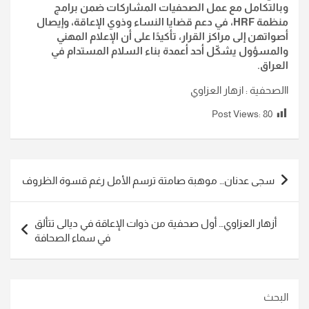
وبالتكامل مع عمل الصحفيات المشاركات ضمن برامج
منظمة HRF، في دعم قضايا النساء وذوي الإعاقة، وإيصال
أصواتهن إلى مراكز القرار، تأكيدًا على أن الإعلام المهني
والمسؤول يشكّل أحد أعمدة بناء السلام المستدام في
العراق.
االصحفية : ازهار العزاوي
Post Views:
80
تصفّح
سجى عدنان… موهبة صامتة ترسم الأمل رغم قسوة الظروف
المقالات
أزهار العزاوي… أول صحفية من ذوات الإعاقة في ديالى تتألق
في سماء الصحافة
البحث