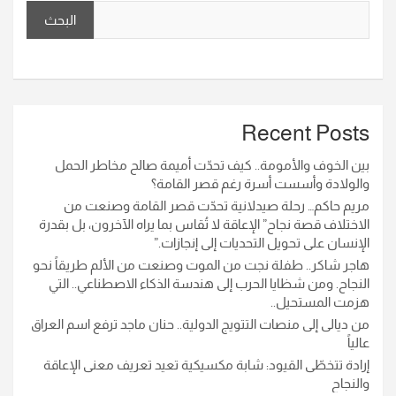
البحث
Recent Posts
بين الخوف والأمومة.. كيف تحدّت أميمة صالح مخاطر الحمل
والولادة وأسست أسرة رغم قصر القامة؟
مريم حاكم… رحلة صيدلانية تحدّت قصر القامة وصنعت من
الاختلاف قصة نجاح” الإعاقة لا تُقاس بما يراه الآخرون، بل بقدرة
الإنسان على تحويل التحديات إلى إنجازات.”
هاجر شاكر.. طفلة نجت من الموت وصنعت من الألم طريقاً نحو
النجاح. ومن شظايا الحرب إلى هندسة الذكاء الاصطناعي.. التي
هزمت المستحيل..
من ديالى إلى منصات التتويج الدولية.. حنان ماجد ترفع اسم العراق
عالياً
إرادة تتخطّى القيود: شابة مكسيكية تعيد تعريف معنى الإعاقة
والنجاح