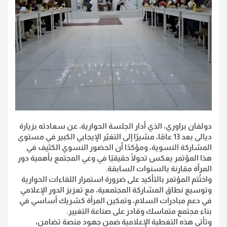
دولفان براوري، الذي أدار الجلسة الحوارية، عن سعادته بزيارة
ديالى بعد 13 عامًا، مشيرًا إلى التغيّر الإيجابي الكبير في مستوى
المشاركة النسوية، ومؤكدًا أن الحضور النسوي الكثيف في
هذا المؤتمر يعكس تحولًا حقيقيًا في وعي المجتمع بأهمية دور
المرأة مقارنة بالسنوات السابقة.
واختُتم المؤتمر بالتأكيد على ضرورة استمرار اللقاءات الحوارية
وتوسيع نطاق المشاركة المجتمعية، مع تعزيز الدور الإعلامي
في دعم مبادرات السلام، وتمكين المرأة كشريك أساسي في
بناء مجتمع متماسك وقادر على صناعة التغيير.
وتأتي هذه التغطية الإعلامية ضمن جهود منصة تضامن،