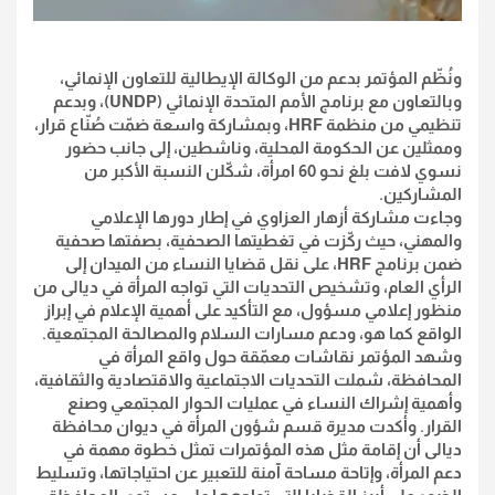
ونُظّم المؤتمر بدعم من الوكالة الإيطالية للتعاون الإنمائي،
وبالتعاون مع برنامج الأمم المتحدة الإنمائي (UNDP)، وبدعم
تنظيمي من منظمة HRF، وبمشاركة واسعة ضمّت صُنّاع قرار،
وممثلين عن الحكومة المحلية، وناشطين، إلى جانب حضور
نسوي لافت بلغ نحو 60 امرأة، شكّلن النسبة الأكبر من
المشاركين.
وجاءت مشاركة أزهار العزاوي في إطار دورها الإعلامي
والمهني، حيث ركّزت في تغطيتها الصحفية، بصفتها صحفية
ضمن برنامج HRF، على نقل قضايا النساء من الميدان إلى
الرأي العام، وتشخيص التحديات التي تواجه المرأة في ديالى من
منظور إعلامي مسؤول، مع التأكيد على أهمية الإعلام في إبراز
الواقع كما هو، ودعم مسارات السلام والمصالحة المجتمعية.
وشهد المؤتمر نقاشات معمّقة حول واقع المرأة في
المحافظة، شملت التحديات الاجتماعية والاقتصادية والثقافية،
وأهمية إشراك النساء في عمليات الحوار المجتمعي وصنع
القرار. وأكدت مديرة قسم شؤون المرأة في ديوان محافظة
ديالى أن إقامة مثل هذه المؤتمرات تمثل خطوة مهمة في
دعم المرأة، وإتاحة مساحة آمنة للتعبير عن احتياجاتها، وتسليط